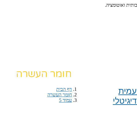
כותית ואוטומציה.
חומר העשרה
מית​
דף הבית
›
חומר העשרה
›
יגיטלי
עמוד 5