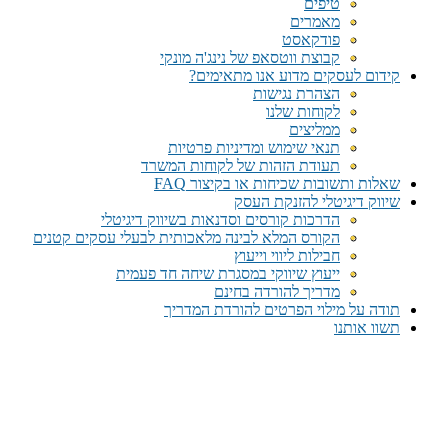
טיפים
מאמרים
פודקאסט
קבוצת ווטסאפ של נינג'ה מונקי​
קידום לעסקים מדוע אנו מתאימים?
הצהרת נגישות
לקוחות שלנו
ממליצים
תנאי שימוש ומדיניות פרטיות
תעודת הזהות של לקוחות המשרד
שאלות ותשובות שכיחות או בקיצור FAQ
שיווק דיגיטלי להזנקת העסק
הדרכות קורסים וסדנאות בשיווק דיגיטלי
הקורס המלא לבינה מלאכותית לבעלי עסקים קטנים
חבילות ליווי וייעוץ
ייעוץ שיווקי במסגרת שיחה חד פעמית​
מדריך להורדה בחינם
תודה על מילוי הפרטים להורדת המדריך
תשוו אותנו