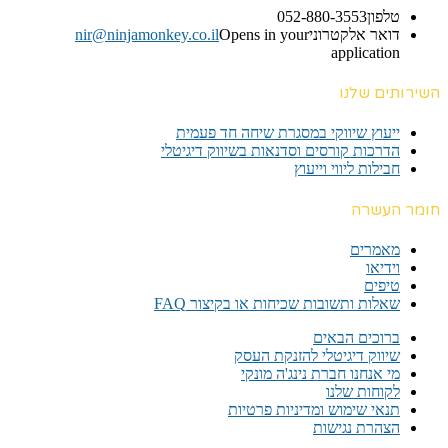
טלפון
052-880-3553
דואר אלקטרוני
Opens in your
nir@ninjamonkey.co.il
application
השירותים שלנו
ייעוץ שיווקי במסגרת שיחה חד פעמית​
הדרכות קורסים וסדנאות בשיווק דיגיטלי
חבילות ליווי וייעוץ
חומר העשרה
מאמרים
וידיאו
טיפים
שאלות ותשובות שכיחות או בקיצור FAQ
ברוכים הבאים
שיווק דיגיטלי להזנקת העסק
מי אנחנו חברת נינג'ה מונקי
לקוחות שלנו
תנאי שימוש ומדיניות פרטיות
הצהרת נגישות