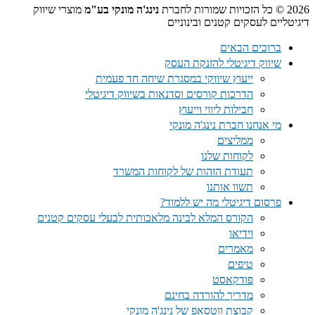
2026 © כל הזכויות שמורות לחברת
נינג'ה מונקי בע"מ
מוצרי שיווק
דיגיטליים לעסקים קטנים ובינוניים
ברוכים הבאים
שיווק דיגיטלי להזנקת העסק
ייעוץ שיווקי במסגרת שיחה חד פעמית​
הדרכות קורסים וסדנאות בשיווק דיגיטלי
חבילות ליווי וייעוץ
מי אנחנו חברת נינג'ה מונקי
ממליצים
לקוחות שלנו
תעודת הזהות של לקוחות המשרד
תשוו אותנו
פרסום דיגיטלי מה יש ללמוד?
הקורס המלא לבינה מלאכותית לבעלי עסקים קטנים
וידיאו
מאמרים
טיפים
פודקאסט
מדריך להורדה בחינם
קבוצת ווטסאפ של נינג'ה מונקי​