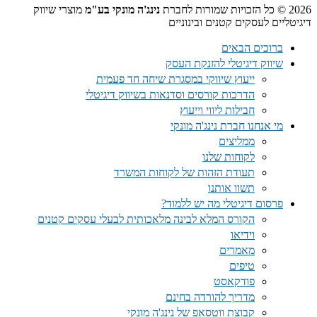
2026 © כל הזכויות שמורות לחברת
נינג'ה מונקי בע"מ
מוצרי שיווק
דיגיטליים לעסקים קטנים ובינוניים
ברוכים הבאים
שיווק דיגיטלי להזנקת העסק
ייעוץ שיווקי במסגרת שיחה חד פעמית​
הדרכות קורסים וסדנאות בשיווק דיגיטלי
חבילות ליווי וייעוץ
מי אנחנו חברת נינג'ה מונקי
ממליצים
לקוחות שלנו
תעודת הזהות של לקוחות המשרד
תשוו אותנו
פרסום דיגיטלי מה יש ללמוד?
הקורס המלא לבינה מלאכותית לבעלי עסקים קטנים
וידיאו
מאמרים
טיפים
פודקאסט
מדריך להורדה בחינם
קבוצת ווטסאפ של נינג'ה מונקי​