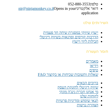
טלפון
052-880-3553
דואר אלקטרוני
Opens in your
nir@ninjamonkey.co.il
application
השירותים שלנו
ייעוץ שיווקי במסגרת שיחה חד פעמית​
הדרכות קורסים וסדנאות בשיווק דיגיטלי
חבילות ליווי וייעוץ
חומר העשרה
מאמרים
וידיאו
טיפים
שאלות ותשובות שכיחות או בקיצור FAQ
ברוכים הבאים
שיווק דיגיטלי להזנקת העסק
מי אנחנו חברת נינג'ה מונקי
לקוחות שלנו
תנאי שימוש ומדיניות פרטיות
הצהרת נגישות