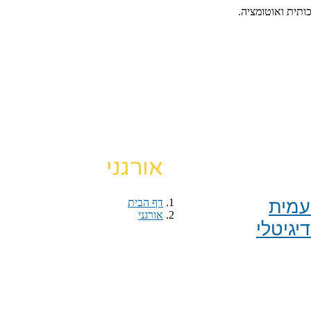
כותית ואוטומציה.
אורגני
מית​
דף הבית
›
אורגני
יגיטלי