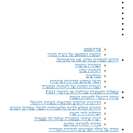
פודקאסט
קבוצת ווטסאפ של נינג'ה מונקי​
קידום לעסקים מדוע אנו מתאימים?
הצהרת נגישות
לקוחות שלנו
ממליצים
תנאי שימוש ומדיניות פרטיות
תעודת הזהות של לקוחות המשרד
שאלות ותשובות שכיחות או בקיצור FAQ
שיווק דיגיטלי להזנקת העסק
הדרכות קורסים וסדנאות בשיווק דיגיטלי
הקורס המלא לבינה מלאכותית לבעלי עסקים קטנים
חבילות ליווי וייעוץ
ייעוץ שיווקי במסגרת שיחה חד פעמית​
מדריך להורדה בחינם
תודה על מילוי הפרטים להורדת המדריך