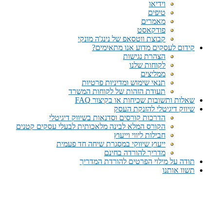
וידיאו
טיפים
מאמרים
פודקאסט
קבוצת ווטסאפ של נינג'ה מונקי​
קידום לעסקים מדוע אנו מתאימים?
הצהרת נגישות
לקוחות שלנו
ממליצים
תנאי שימוש ומדיניות פרטיות
תעודת הזהות של לקוחות המשרד
שאלות ותשובות שכיחות או בקיצור FAQ
שיווק דיגיטלי להזנקת העסק
הדרכות קורסים וסדנאות בשיווק דיגיטלי
הקורס המלא לבינה מלאכותית לבעלי עסקים קטנים
חבילות ליווי וייעוץ
ייעוץ שיווקי במסגרת שיחה חד פעמית​
מדריך להורדה בחינם
תודה על מילוי הפרטים להורדת המדריך
תשוו אותנו