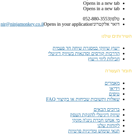
Opens in a new tab
Opens in a new tab
טלפון
052-880-3553
דואר אלקטרוני
Opens in your application
nir@ninjamonkey.co.il
השירותים שלנו
ייעוץ שיווקי במסגרת שיחה חד פעמית​
הדרכות קורסים וסדנאות בשיווק דיגיטלי
חבילות ליווי וייעוץ
חומר העשרה
מאמרים
וידיאו
טיפים
שאלות ותשובות שכיחות או בקיצור FAQ
ברוכים הבאים
שיווק דיגיטלי להזנקת העסק
מי אנחנו חברת נינג'ה מונקי
לקוחות שלנו
תנאי שימוש ומדיניות פרטיות