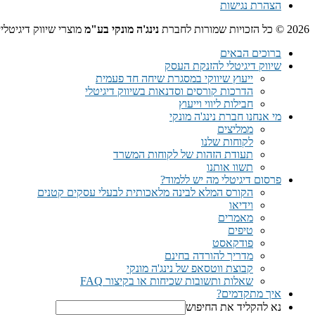
הצהרת נגישות
2026 © כל הזכויות שמורות לחברת
נינג'ה מונקי בע"מ
מוצרי שיווק דיגיטלי
ברוכים הבאים
שיווק דיגיטלי להזנקת העסק
ייעוץ שיווקי במסגרת שיחה חד פעמית​
הדרכות קורסים וסדנאות בשיווק דיגיטלי
חבילות ליווי וייעוץ
מי אנחנו חברת נינג'ה מונקי
ממליצים
לקוחות שלנו
תעודת הזהות של לקוחות המשרד
תשוו אותנו
פרסום דיגיטלי מה יש ללמוד?
הקורס המלא לבינה מלאכותית לבעלי עסקים קטנים
וידיאו
מאמרים
טיפים
פודקאסט
מדריך להורדה בחינם
קבוצת ווטסאפ של נינג'ה מונקי​
שאלות ותשובות שכיחות או בקיצור FAQ
איך מתקדמים?
נא להקליד את החיפוש