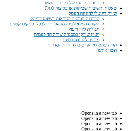
תעודת הזהות של לקוחות המשרד
שאלות ותשובות שכיחות או בקיצור FAQ
שיווק דיגיטלי להזנקת העסק
הדרכות קורסים וסדנאות בשיווק דיגיטלי
הקורס המלא לבינה מלאכותית לבעלי עסקים קטנים
חבילות ליווי וייעוץ
ייעוץ שיווקי במסגרת שיחה חד פעמית​
מדריך להורדה בחינם
תודה על מילוי הפרטים להורדת המדריך
תשוו אותנו
Opens in a new tab
Opens in a new tab
Opens in a new tab
Opens in a new tab