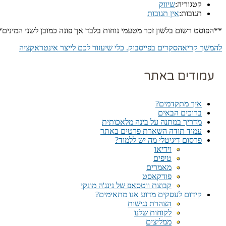
קטגוריה:
שיווק
תגובות:
אין תגובות
**הפוסט רשום בלשון זכר מטעמי נוחות בלבד אך פונה כמובן לשני המינים*
להמשך קריאה
סקרים בפייסבוק. כלי שיעזור לכם לייצר אינטראקציה
עמודים באתר
איך מתקדמים?
ברוכים הבאים
מדריך במתנה על בינה מלאכותית
עמוד תודה השארת פרטים באתר
פרסום דיגיטלי מה יש ללמוד?
וידיאו
טיפים
מאמרים
פודקאסט
קבוצת ווטסאפ של נינג'ה מונקי​
קידום לעסקים מדוע אנו מתאימים?
הצהרת נגישות
לקוחות שלנו
ממליצים