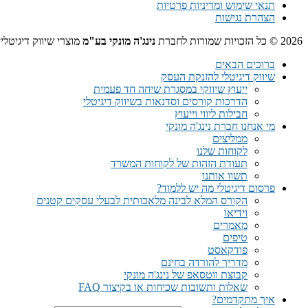
תנאי שימוש ומדיניות פרטיות
הצהרת נגישות
2026 © כל הזכויות שמורות לחברת
נינג'ה מונקי בע"מ
מוצרי שיווק דיגיטלי
ברוכים הבאים
שיווק דיגיטלי להזנקת העסק
ייעוץ שיווקי במסגרת שיחה חד פעמית​
הדרכות קורסים וסדנאות בשיווק דיגיטלי
חבילות ליווי וייעוץ
מי אנחנו חברת נינג'ה מונקי
ממליצים
לקוחות שלנו
תעודת הזהות של לקוחות המשרד
תשוו אותנו
פרסום דיגיטלי מה יש ללמוד?
הקורס המלא לבינה מלאכותית לבעלי עסקים קטנים
וידיאו
מאמרים
טיפים
פודקאסט
מדריך להורדה בחינם
קבוצת ווטסאפ של נינג'ה מונקי​
שאלות ותשובות שכיחות או בקיצור FAQ
איך מתקדמים?