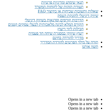
תנאי שימוש ומדיניות פרטיות
תעודת הזהות של לקוחות המשרד
שאלות ותשובות שכיחות או בקיצור FAQ
שיווק דיגיטלי להזנקת העסק
הדרכות קורסים וסדנאות בשיווק דיגיטלי
הקורס המלא לבינה מלאכותית לבעלי עסקים קטנים
חבילות ליווי וייעוץ
ייעוץ שיווקי במסגרת שיחה חד פעמית​
מדריך להורדה בחינם
תודה על מילוי הפרטים להורדת המדריך
תשוו אותנו
Opens in a new tab
Opens in a new tab
Opens in a new tab