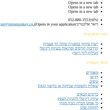
Opens in a new tab
Opens in a new tab
Opens in a new tab
טלפון
052-880-3553
דואר אלקטרוני
Opens in your application
nir@ninjamonkey.co.il
השירותים שלנו
ייעוץ שיווקי במסגרת שיחה חד פעמית​
הדרכות קורסים וסדנאות בשיווק דיגיטלי
חבילות ליווי וייעוץ
חומר העשרה
מאמרים
וידיאו
טיפים
שאלות ותשובות שכיחות או בקיצור FAQ
ברוכים הבאים
שיווק דיגיטלי להזנקת העסק
מי אנחנו חברת נינג'ה מונקי
לקוחות שלנו