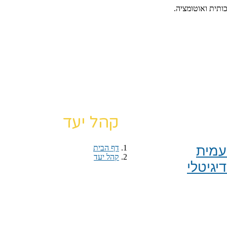
כותית ואוטומציה.
קהל יעד
מית​
דף הבית
›
קהל יעד
יגיטלי