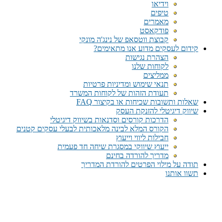
וידיאו
טיפים
מאמרים
פודקאסט
קבוצת ווטסאפ של נינג'ה מונקי​
קידום לעסקים מדוע אנו מתאימים?
הצהרת נגישות
לקוחות שלנו
ממליצים
תנאי שימוש ומדיניות פרטיות
תעודת הזהות של לקוחות המשרד
שאלות ותשובות שכיחות או בקיצור FAQ
שיווק דיגיטלי להזנקת העסק
הדרכות קורסים וסדנאות בשיווק דיגיטלי
הקורס המלא לבינה מלאכותית לבעלי עסקים קטנים
חבילות ליווי וייעוץ
ייעוץ שיווקי במסגרת שיחה חד פעמית​
מדריך להורדה בחינם
תודה על מילוי הפרטים להורדת המדריך
תשוו אותנו