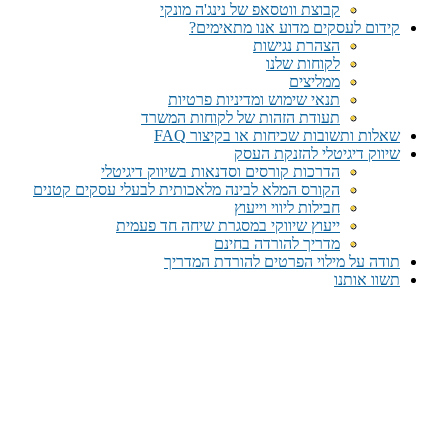
קבוצת ווטסאפ של נינג'ה מונקי​
קידום לעסקים מדוע אנו מתאימים?
הצהרת נגישות
לקוחות שלנו
ממליצים
תנאי שימוש ומדיניות פרטיות
תעודת הזהות של לקוחות המשרד
שאלות ותשובות שכיחות או בקיצור FAQ
שיווק דיגיטלי להזנקת העסק
הדרכות קורסים וסדנאות בשיווק דיגיטלי
הקורס המלא לבינה מלאכותית לבעלי עסקים קטנים
חבילות ליווי וייעוץ
ייעוץ שיווקי במסגרת שיחה חד פעמית​
מדריך להורדה בחינם
תודה על מילוי הפרטים להורדת המדריך
תשוו אותנו