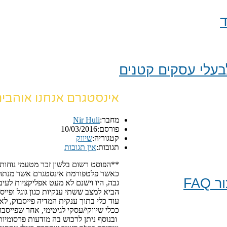
ד
עלי עסקים קטנים
אינסטגרם אנחנו אוהבים
מחבר:
Nir Huli
פורסם:
10/03/2016
קטגוריה:
שיווק
תגובות:
אין תגובות
**הפוסט רשום בלשון זכר מטעמי נוחות 
FA
גבה, היו וישנם לא מעט אפליקציות לעי
הביא למצב ששתי ענקיות כגון גוגל ופי
עוד כלי בתוך ענקית המדיה פייסבוק, ל
ככלי שיווקי/עסקי לגיטימי, אחר שפייסבו
ובנוסף ניתן לרכוש בה מודעות פרסומיו