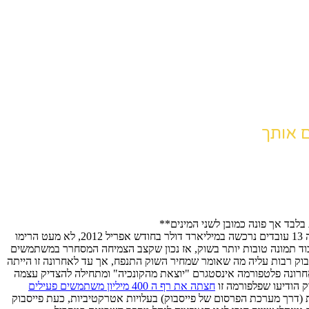
 אותך
בלבד אך פונה כמובן לשני המינים**
כאשר פלטפורמת אינסטגרם אשר מנתה 13 עובדים נרכשה במיליארד דולר בחודש אפריל 2012, לא מעט הרימו
בוד תמונה טובות יותר בשוק, אז נכון שקצב הצמיחה המסחרר במשתמשים
יסבוק רבות עליה מה שאומר שמחיר השוק התנפח, אך עד לאחרונה זו הייתה
אחרונה פלטפורמה אינסטגרם "יוצאת מהקונכיה" ומתחילה להצדיק עצמה
ק הודיעו שפלפורמה זו
חצתה את רף ה 400 מיליון משתמשים פעילים
ת (דרך מערכת הפרסום של פייסבוק) בעלויות אטרקטיביות, כעת פייסבוק