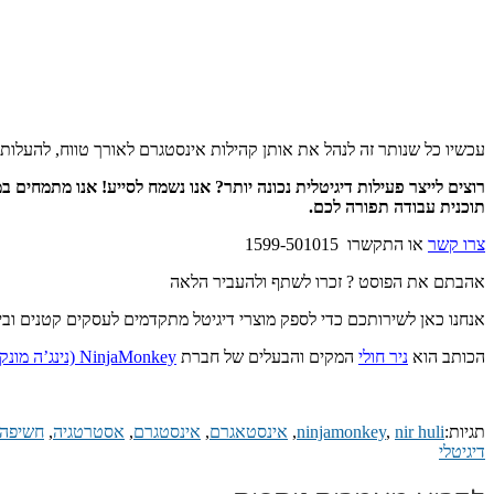
עכשיו כל שנותר זה לנהל את אותן קהילות אינסטגרם לאורך טווח, להעלות 
רוצים לייצר פעילות דיגיטלית נכונה יותר? אנו נשמח לסייע! אנו מתמחים ב
תוכנית עבודה תפורה לכם.
צרו קשר
או התקשרו 1599-501015
אהבתם את הפוסט ? זכרו לשתף ולהעביר הלאה
אנחנו כאן לשירותכם כדי לספק מוצרי דיגיטל מתקדמים לעסקים קטנים ובינו
הכותב הוא
ניר חולי
המקים והבעלים של חברת
NinjaMonkey (נינג’ה מונקי בע”מ)
תגיות:
nir huli
,
ninjamonkey
,
אינסטאגרם
,
אינסטגרם
,
אסטרטגיה
,
חשיפה
דיגיטלי