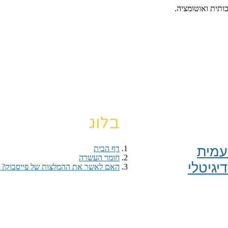
כותית ואוטומציה.
בלוג
מית​
דף הבית
›
חומר העשרה
›
יגיטלי
האם לאשר את ההמלצות של פייסבוק? 