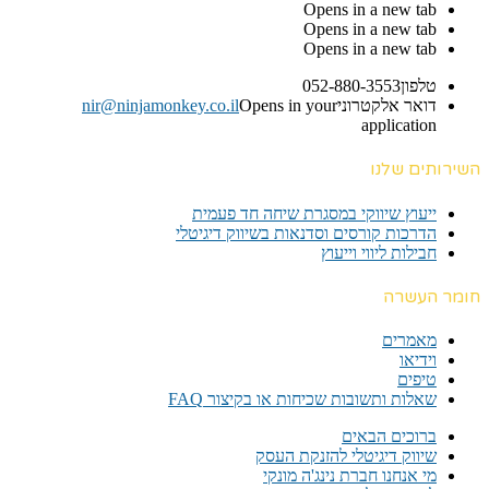
Opens in a new tab
Opens in a new tab
Opens in a new tab
טלפון
052-880-3553
דואר אלקטרוני
Opens in your
nir@ninjamonkey.co.il
application
השירותים שלנו
ייעוץ שיווקי במסגרת שיחה חד פעמית​
הדרכות קורסים וסדנאות בשיווק דיגיטלי
חבילות ליווי וייעוץ
חומר העשרה
מאמרים
וידיאו
טיפים
שאלות ותשובות שכיחות או בקיצור FAQ
ברוכים הבאים
שיווק דיגיטלי להזנקת העסק
מי אנחנו חברת נינג'ה מונקי