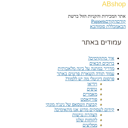
ABshop
אתר המכירות והקניות הזול ברשת
קודם
הקודם
Puppets
הבא
מכללת סומו
הבא
עמודים באתר
איך מתקדמים?
ברוכים הבאים
מדריך במתנה על בינה מלאכותית
עמוד תודה השארת פרטים באתר
פרסום דיגיטלי מה יש ללמוד?
וידיאו
טיפים
מאמרים
פודקאסט
קבוצת ווטסאפ של נינג'ה מונקי​
קידום לעסקים מדוע אנו מתאימים?
הצהרת נגישות
לקוחות שלנו
ממליצים