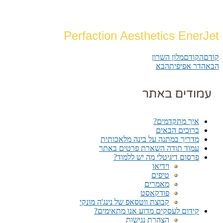
Perfaction Aesthetics EnerJet
קודם
הקודם
מלון השרון
הבא
הדר אפיפית
הבא
עמודים באתר
איך מתקדמים?
ברוכים הבאים
מדריך במתנה על בינה מלאכותית
עמוד תודה השארת פרטים באתר
פרסום דיגיטלי מה יש ללמוד?
וידיאו
טיפים
מאמרים
פודקאסט
קבוצת ווטסאפ של נינג'ה מונקי​
קידום לעסקים מדוע אנו מתאימים?
הצהרת נגישות