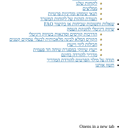
לקוחות שלנו
ממליצים
תנאי שימוש ומדיניות פרטיות
תעודת הזהות של לקוחות המשרד
שאלות ותשובות שכיחות או בקיצור FAQ
שיווק דיגיטלי להזנקת העסק
הדרכות קורסים וסדנאות בשיווק דיגיטלי
הקורס המלא לבינה מלאכותית לבעלי עסקים קטנים
חבילות ליווי וייעוץ
ייעוץ שיווקי במסגרת שיחה חד פעמית​
מדריך להורדה בחינם
תודה על מילוי הפרטים להורדת המדריך
תשוו אותנו
Opens in a new tab