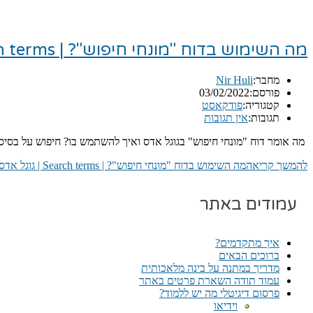
מה השימוש בדוח "מונחי חיפוש"? | Search terms | גוגל אדס
מחבר:
Nir Huli
פורסם:
03/02/2022
קטגוריה:
פודקאסט
תגובות:
אין תגובות
מה אומר דוח "מונחי חיפוש" בגוגל אדס ואיך להשתמש בו? חיפוש על בסי
להמשך קריאה
מה השימוש בדוח "מונחי חיפוש"? | Search terms | גוגל אדס
עמודים באתר
איך מתקדמים?
ברוכים הבאים
מדריך במתנה על בינה מלאכותית
עמוד תודה השארת פרטים באתר
פרסום דיגיטלי מה יש ללמוד?
וידיאו