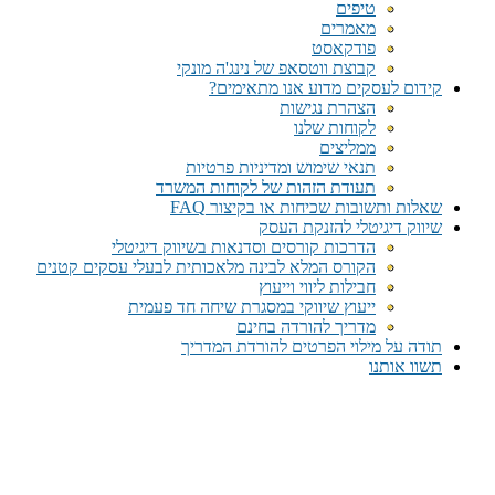
טיפים
מאמרים
פודקאסט
קבוצת ווטסאפ של נינג'ה מונקי​
קידום לעסקים מדוע אנו מתאימים?
הצהרת נגישות
לקוחות שלנו
ממליצים
תנאי שימוש ומדיניות פרטיות
תעודת הזהות של לקוחות המשרד
שאלות ותשובות שכיחות או בקיצור FAQ
שיווק דיגיטלי להזנקת העסק
הדרכות קורסים וסדנאות בשיווק דיגיטלי
הקורס המלא לבינה מלאכותית לבעלי עסקים קטנים
חבילות ליווי וייעוץ
ייעוץ שיווקי במסגרת שיחה חד פעמית​
מדריך להורדה בחינם
תודה על מילוי הפרטים להורדת המדריך
תשוו אותנו