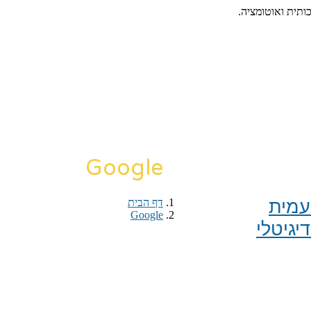
כותית ואוטומציה.
Google
מית​
דף הבית
›
Google
יגיטלי