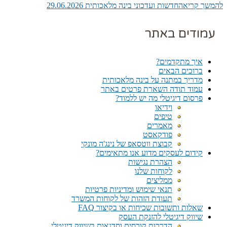
להמשך קריאה
חדשות ועדכוני בינה מלאכותית 29.06.2026
עמודים באתר
איך מתקדמים?
ברוכים הבאים
מדריך במתנה על בינה מלאכותית
עמוד תודה השארת פרטים באתר
פרסום דיגיטלי מה יש ללמוד?
וידיאו
טיפים
מאמרים
פודקאסט
קבוצת ווטסאפ של נינג'ה מונקי​
קידום לעסקים מדוע אנו מתאימים?
הצהרת נגישות
לקוחות שלנו
ממליצים
תנאי שימוש ומדיניות פרטיות
תעודת הזהות של לקוחות המשרד
שאלות ותשובות שכיחות או בקיצור FAQ
שיווק דיגיטלי להזנקת העסק
הדרכות קורסים וסדנאות בשיווק דיגיטלי