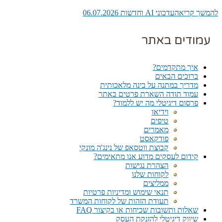
להמשך קריאה
עדכוני AI וחדשות 06.07.2026
עמודים באתר
איך מתקדמים?
ברוכים הבאים
מדריך במתנה על בינה מלאכותית
עמוד תודה השארת פרטים באתר
פרסום דיגיטלי מה יש ללמוד?
וידיאו
טיפים
מאמרים
פודקאסט
קבוצת ווטסאפ של נינג'ה מונקי​
קידום לעסקים מדוע אנו מתאימים?
הצהרת נגישות
לקוחות שלנו
ממליצים
תנאי שימוש ומדיניות פרטיות
תעודת הזהות של לקוחות המשרד
שאלות ותשובות שכיחות או בקיצור FAQ
שיווק דיגיטלי להזנקת העסק