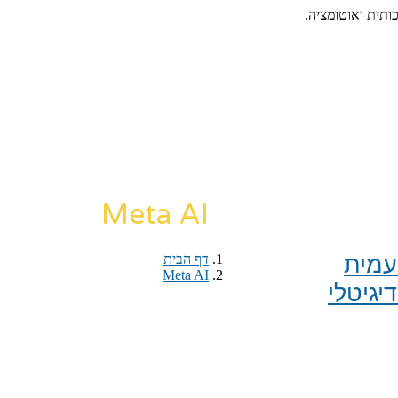
כותית ואוטומציה.
Meta AI
מית​
דף הבית
›
Meta AI
יגיטלי