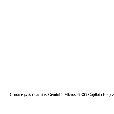
עדכוני AI לשבוע 22.06.2026: ChatGPT משיק משימות מתוזמנות לאוטומציה (17.6), Google Vids מציגה דוברי AI ב-24 שפות (17.6), Claude מגיע ל-Microsoft 365 Copilot (16.6), ו-Gemini מתרחב לדפדפן Chrome