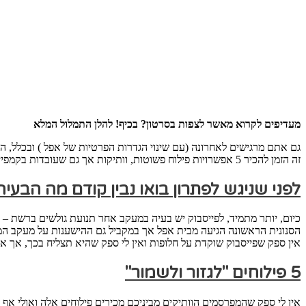
מעדיפים לקרוא מאשר לצפות בסרטון? בכיף! להלן התמלול המלא
גם אתם מרגישים לאחרונה (עם שינוי הגדרות הפרטיות של אפל ) ובכלל, 
זה הזמן להכיר 5 אפשרויות פילוח פשוטות, וותיקות אך גם שעובדות בקמפיינים בפייסבוק.
לפני שניגש לפתרון בואו נבין קודם מה הבעיה
כיום, יותר מתמיד, לפייסבוק יש בעיה במעקב אחר תנועת גולשים ברשת –
הסנונית הראשונה הגיעה מבית אפל אך במקביל גם ההישענות על מעקב המבוס
אין ספק שפייסבוק שוקדת על חלופות ואין לי ספק שהיא תצליח בכך, אך אנ
5 פילוחים "לגזור ולשמור"
אין לי ספק שהמפרסמים הוותיקים מביניכם מכירים פילוחים אלה ואולי אף יג