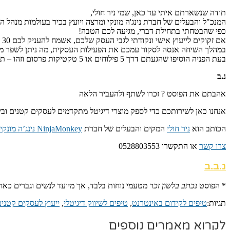
תודה שנשארתם איתי עד כאן, שמי ניר חולי,
המנכ"ל והבעלים של חברת נינג'ה מונקי ומרצה ויועץ בכיר בעולמות מנהל העס
כפי שהבטחתי בתחילת דברי, מגיעה לכם הטבה!
אם זקוקים לייעוץ אישי ונקודתי לגבי העסק שלכם, אשמח להעניק לכם 30 דקות שיחה טלפונית איתי, במתנה.
במהלך השיחה אנסה לסקור עמכם את הפעילות העסקית, מה ניתן לשפר מבחי
בעת הפניה הוסיפו שהגעתם דרך 5 פילוחים או 5 טקטיקות פרסום וזהו – תהנו ונדבר J
נ.ב
אהבתם את הפוסט ? זכרו לשתף ולהעביר הלאה
אנחנו כאן לשירותכם כדי לספק מוצרי דיגיטל מתקדמים לעסקים קטנים ובינו
הכותב הוא
ניר חולי
המקים והבעלים של חברת
NinjaMonkey נינג’ה מונקי בע”מ
צרו קשר
או התקשרו 0528803553
נ.ב.ב
* הפוסט
נכתב בלשון זכר
מטעמי נוחות בלבד, אך מיועד לנשים וגברים כאח
תגיות:
טיפים לקידום באינטרנט
,
טיפים לשיווק דיגיטלי
,
ייעוץ לעסקים קטני
לקרוא מאמרים נוספים