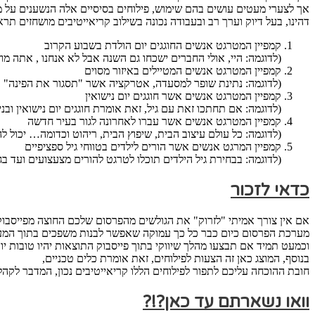
אך לצערי מעטים עושים בהם שימוש, פילוחים בסיסיים אלה הנשענים על מי
דהינו, בעל דיוק וערך רב ובעבודה נכונה בשילוב קריאייטיבים מושחזים תרא
קמפיין המטרגט אנשים החוגגים יום הולדת בשבוע הקרוב
(לדוגמה: היי, אולי החברים ישכחו גם השנה אבל לא אנחנו , אתה מו
קמפיין המטרגט אנשים המטיילים באיזור מסוים
(לדוגמה: נתינת שופר למסעדה, אטרקציה אשר "תסגור את הפינה"
קמפיין המטרגט אנשים אשר חוגגים יום נישואין
(לדוגמה: אם תחתכו זאת עם גיל, זאת אומרת חוגגים יום נישואין ובני 50+ אפשר לחשוב על קמפיין, השנה היא כבר לא תסתפק בפרחים, תפנק אותה ביהלומי
קמפיין המטרגט אנשים אשר עברו לאחרונה לגור בעיר חדשה
(לדוגמה: כל עולם עיצוב הבית, שיפוץ הבית, ריהוט וכדומה… יכול להי
קמפיין המרגט אנשים אשר הורים לילדים בטווחי גיל ספציפיים
(לדוגמה: בבחירת גיל הילדים תוכלו לטרגט להורים מצעצועים ועד בגדי
כדאי לזכור
אם אין צורך אמיתי "לזרוק" את הגולשים מהפרסום שלכם החוצה מפייסבוק
מערכת הפרסום כיום כבר כל כך עמוקה שאפשר לבנות משפכים בתוך המ
וכמעט תמיד אם תבצעו מהלך שיווקי בתוך פייסבוק התוצאות יהיו טובות יו
בנוסף, המוצג כאן זה הצעות לפילוחים, זאת אומרת כלים טכניים,
חובת ההוכחה עליכם לתפור לפילוחים הללו קריאייטיבים נכון, המדבר לקהל
וואו נשארתם עד כאן?!?