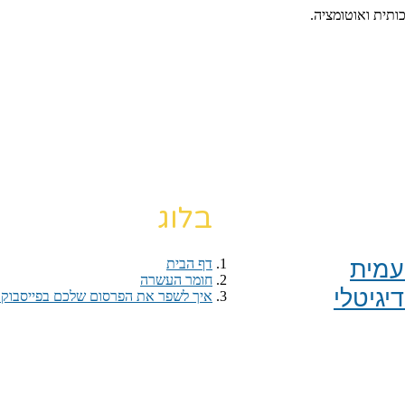
כותית ואוטומציה.
בלוג
מית​
דף הבית
›
חומר העשרה
›
יגיטלי
איך לשפר את הפרסום שלכם בפייסבוק עוד היום | 5 פילוחים חזקי