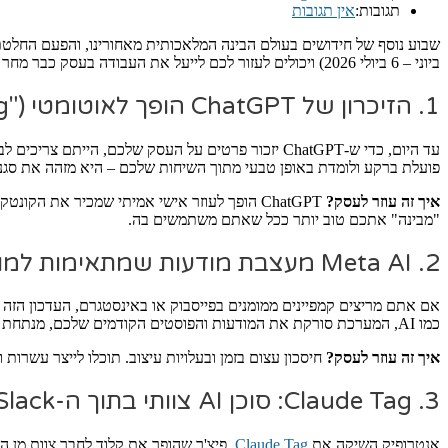
תגובות:
אין תגובות
ביוני – 6 ביולי 2026) ויכולים לעזור לכם לייעל את העבודה בעסק כבר מחר בבוקר.
1. הזיכרון של ChatGPT הופך לאוטומטי ("Dreaming")
עד היום, כדי ש-ChatGPT יזכור פרטים על העסק שלכם, הייתם צריכים לבקש ממנו במפורש ("תזכור שאני יועץ עסקי שכותב בגוף ראשון"). השבוע, OpenAI החלה לפרוס מערכת זיכרון חדשה בשם
פועלת ברקע ולומדת באופן טבעי מתוך השיחות שלכם – היא מזהה את סג
איך זה עוזר לעסק?
ChatGPT הופך לעוזר אישי אמיתי שמכיר את
"מבינה" אתכם טוב יותר ככל שאתם משתמשים בה.
2. Meta AI מעצבת מודעות שמתאימות למותג שלכם
כמו AI, המערכת סורקת את המודעות והפוסטים הקודמים שלכם, מנתחת את הצבעים, הטיפוגרפיה והסגנון, ומייצרת אפשרויות קריאייטיב חדשות שנראות כאילו המעצב שלכם יצר אותן.
איך זה עוזר לעסק?
חיסכון עצום בזמן ובעלויות עיצוב. תוכלו לייצר עשר
3. Claude Tag: סוכן AI צוותי בתוך ה-Slack שלכם
אנטרופיק השיקה את
Claude Tag