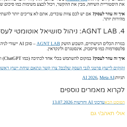
את היסטוריית השיחה, מבין את ההקשר, ויכול לבצע משימות כמו סיכום שרשו
איך זה עוזר לעסק?
מהירות יותר.
4. AGNT LAB: ניהול סושיאל אוטומטי לעסקים קטנים
בגזרת הכלים הנישתיים, השבוע הושק
AGNT LAB
– סוכן AI י
פלטפורמות כמו פייסבוק, אינסטגרם ולינקדאין.
איך זה עוזר לעסק?
במקום להשתמש בכלי אחד לכתיבה (כמו ChatGPT) וכלי אחר לתזמון (כמו Buffer), הכלי הזה סוגר לכם את כל הפינה של ניהול הסושיאל במקום אחד, וחוסך שעות של עבודה שחורה מדי שבוע.
זקוקים לייעוץ פרטני לגבי העסק שלכם? צרו קשר ונתאם שיחת ייעוץ ראשו
תגיות:
Meta AI
,
AI 2026
לקרוא מאמרים נוספים
הפוסט הבא
עדכוני AI וחדשות 13.07.2026
אולי תאהב/י גם