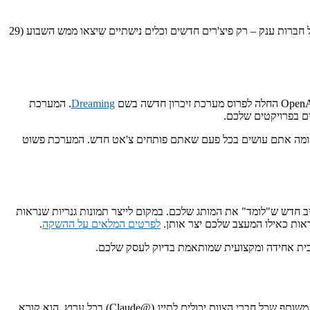
שבוע נוסף של חידושים בעולם הבינה המלאכותית מאחורינו, והפעם החלטתי להתמקד נטו בפרקטיקה. בלי הכרזות על מודלים עתידיים או פוליטיקה של חברות ענק – רק פיצ'רים חדשים וכלים נישתיים שיצאו ממש השבוע (29
Dreaming
. המערכת
ם בפרויקטים שלכם.
 אתם ומה אתם עושים בכל פעם שאתם פותחים צ'אט חדש. המערכת פשוט
ו באינסטגרם, העדכון הזה הוא בשורה ענקית. מטא השיקה ב-Cannes Lions 2026 כלי יצירת קריאייטיב חדש ש"לומד" את המותג שלכם. במקום לייצר תמונות גנריות שנראות
לפרטים המלאים על ההשקה
.
צובית אחידה ומקצועית שמותאמת בדיוק לעסק שלכם.
, פיצ'ר שהופך את קלוד לחבר צוות מן המניין ב-Slack. בניגוד לעוזר אישי שפועל בצ'אט פרטי, Claude Tag הוא סוכן משותף שכל חברי הצוות יכולים לתייג (@Claude) בכל ערוץ. הוא קורא