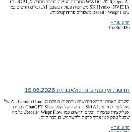
WWDC 2026, OpenAI מתכננת הנפקה ועיצוב מחדש ל-ChatGPT,
NVIDIA ו-SK Hynix משתפות פעולה בשבבי AI, וכלים חדשים כמו
Wispr Flow ו-Recall משפרים פרודוקטיביות.
קרא עוד »
15/06/2026
חדשות ועדכוני בינה מלאכותית 15.06.2026
השבוע האחרון הביא חידושים מרתקים בעולם ה-AI: Gemini Omni של
גוגל ליצירת וידאו, Siri AI החדשה של אפל, ChatGPT Sites לבניית
אפליקציות פנימיות, וכלים חדשים כמו Wispr Flow ו-Recall. כל מה
שבעל עסק קטן צריך לדעת ולהשתמש בו כבר היום.
קרא עוד »