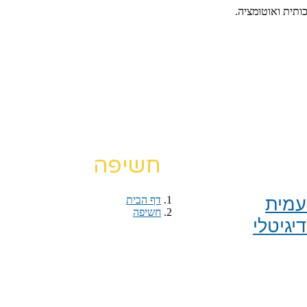
כותית ואוטומציה.
חשיפה
מית​
דף הבית
›
חשיפה
יגיטלי