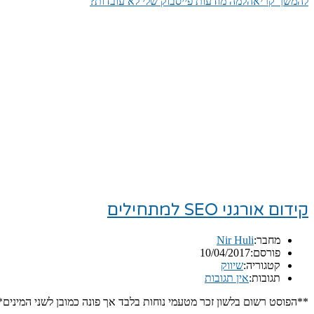
להמשך קריאה
למה מודעות פייסבוק שלי לא עובדות?
קידום אורגני SEO למתחילים
מחבר:
Nir Huli
פורסם:
10/04/2017
קטגוריה:
שיווק
תגובות:
אין תגובות
**הפוסט רשום בלשון זכר מטעמי נוחות בלבד אך פונה כמובן לשני המיני