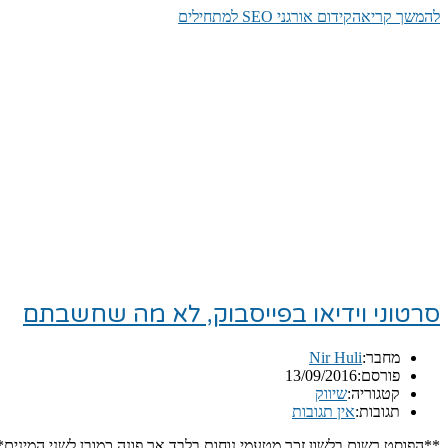
להמשך קריאה
קידום אורגני SEO למתחילים
סרטוני וידיאו בפייסבוק, לא מה שחשבתם
מחבר:
Nir Huli
פורסם:
13/09/2016
קטגוריה:
שיווק
תגובות:
אין תגובות
**הפוסט רשום בלשון זכר מטעמי נוחות בלבד אך פונה כמובן לשני המינים*