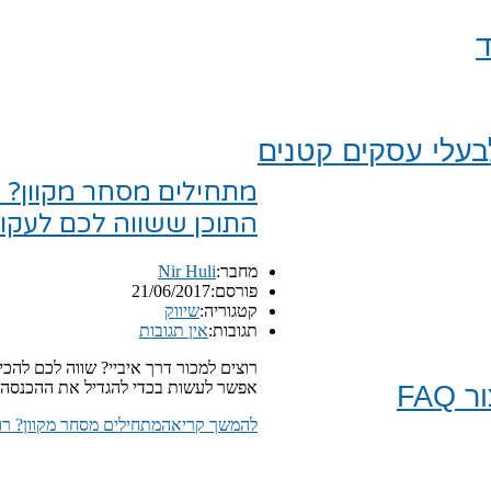
ד
עלי עסקים קטנים
התוכן ששווה לכם לעקו
מחבר:
Nir Huli
פורסם:
21/06/2017
קטגוריה:
שיווק
תגובות:
אין תגובות
רוצים למכור דרך איביי? שווה לכם להכ
אפשר לעשות בכדי להגדיל את ההכנסה 
FA
להמשך קריאה
מתחילים מסחר מקוון? רוצים למכור באיביי ebay? אלו 