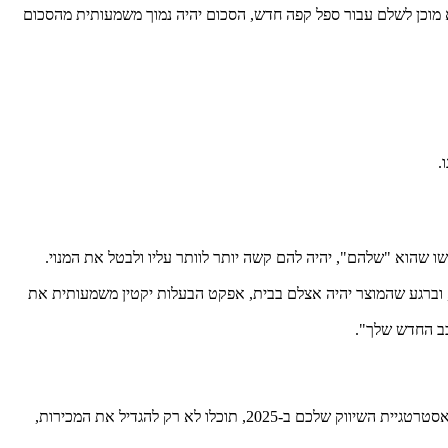
מוכן לשלם עבור ספל קפה חדש, הסכום יהיה נמוך משמעותית מהסכום
.
 שהוא "שלהם", יהיה להם קשה יותר לוותר עליו ולבטל את המנוי.
גישו בטוחים יותר לקנות, וברגע שהמוצר יהיה אצלם בבית, אפקט הבעלות יקטין משמעותית את
כב החדש שלך".
אפקט איקאה ואפקט הבעלות הם שני צדדים של אותו מטבע: שניהם מדגימים כיצד מעורבות ובעלות יוצרות ערך רגשי. על ידי שילוב העקרונות הללו באסטרטגיית השיווק שלכם ב-2025, תוכלו לא רק להגדיל את המכירות,