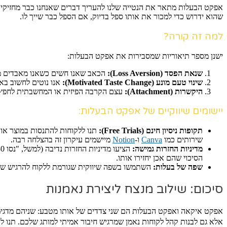
אפקט הבעלות מתאר את הנטייה שלנו להעריך דברים שאנחנו כבר מחזיקי
שהוא ידרוש כדי למכור את אותו ספל בדיוק, אם הספל כבר שייך לו.
למה זה קורה?
ישנן מספר תיאוריות שמסבירות את אפקט הבעלות:
שנאת הפסד (Loss Aversion):
הכאב שאנו חשים כשאנו מאבדים מש
שינוי טעם מונע (Motivated Taste Change):
אנו נוטים לחשוב באו
היקשרות (Attachment):
עצם הקרבה הפיזית או המחשבתית לחפץ ג
יישומים שיווקיים של אפקט הבעלות:
תקופות ניסיון חינם (Free Trials):
תנו ללקוחות להתנסות במוצר או 
שירותים כמו
Canva
ו-
Notion
מיישמים עיקרון זה בהצלחה רבה.
מדיניות החזרות גמישה:
הסיכוי שהם אכן יחזירו אותו.
שפה של בעלות:
השתמשו בשפה שיווקית שגורמת ללקוח להרגיש שהמ
סיכום: שילוב מנצח ליצירת נאמנות
אלא גם לבנות קהל לקוחות נאמן שמרגיש חיבור אמיתי למותג שלכם. תנו ל