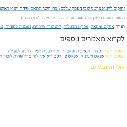
זקוקים לייעוץ פרטני לגבי העסק שלכם? צרו קשר ונתאם שיחת ייעוץ ראשו
המאמר מנוסח בלשון זכר מטעמי נוחות בלבד אך מיועד לשני המינים.
תגיות:
אפקט איקאה
,
אפקט הבעלות
,
התנהגות צרכנים
,
נאמנות לקוחות
,
עס
לקרוא מאמרים נוספים
הפוסט הקודם
עקרון הסמכות ועקביות: איך לבנות אמון ולהניע לפעולה
הפוסט הבא
אפקט זייגרניק ואפקט פון רסטורף: איך לגרום ללקוחות לזכור
אולי תאהב/י גם