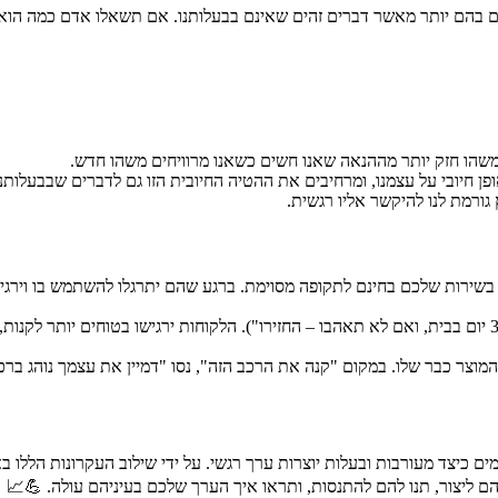
ם בהם יותר מאשר דברים זהים שאינם בבעלותנו. אם תשאלו אדם כמה הוא 
הו חזק יותר מההנאה שאנו חשים כשאנו מרוויחים משהו חדש.
פן חיובי על עצמנו, ומרחיבים את ההטיה החיובית הזו גם לדברים שבבעלותנו
ורמת לנו להיקשר אליו רגשית.
בשירות שלכם בחינם לתקופה מסוימת. ברגע שהם יתרגלו להשתמש בו וירגישו
הציעו מדיניות החזרות נדיבה (למשל, "נסו 30 יום בבית, ואם לא תאהבו – החזירו"). הלקוחות יר
וצר כבר שלו. במקום "קנה את הרכב הזה", נסו "דמיין את עצמך נוהג בר
הם ליצור, תנו להם להתנסות, ותראו איך הערך שלכם בעיניהם עולה. 💪📈