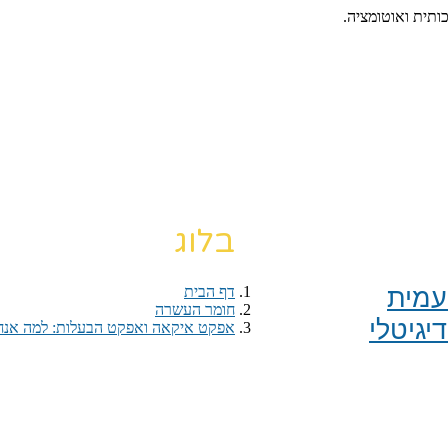
כותית ואוטומציה.
בלוג
מית​
דף הבית
›
חומר העשרה
›
יגיטלי
אפקט איקאה ואפקט הבעלות: למה אנחנו 