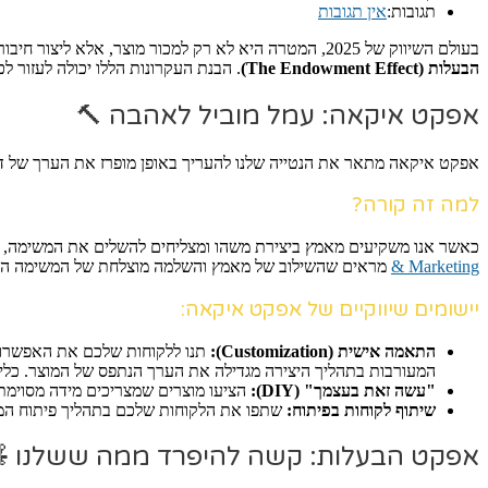
תגובות:
אין תגובות
בעולם השיווק של 2025, המטרה היא לא רק למכור מוצר, אלא ליצור חיבור רגשי עמוק בינו לבין הלקוח. שני עקרונות פסיכולוגיים מרתקים שמסבירים כיצד נוצר החיבור הזה הם
הבעלות (The Endowment Effect)
. הבנת העקרונות הללו יכולה לעזור ל
אפקט איקאה: עמל מוביל לאהבה 🔨
אפקט איקאה מתאר את הנטייה שלנו להעריך באופן מופרז את הערך של דב
למה זה קורה?
כאשר אנו משקיעים מאמץ ביצירת משהו ומצליחים להשלים את המשימה, אנו ח
& Marketing
מראים שהשילוב של מאמץ והשלמה מוצלחת של המשימה הוא זה 
יישומים שיווקיים של אפקט איקאה:
התאמה אישית (Customization):
תנו ללקוחות שלכם את האפשרות 
המעורבות בתהליך היצירה מגדילה את הערך הנתפס של המוצר. כלי
"עשה זאת בעצמך" (DIY):
הציעו מוצרים שמצריכים מידה מסוימת 
שיתוף לקוחות בפיתוח:
שתפו את הלקוחות שלכם בתהליך פיתוח המוצר
אפקט הבעלות: קשה להיפרד ממה ששלנו 