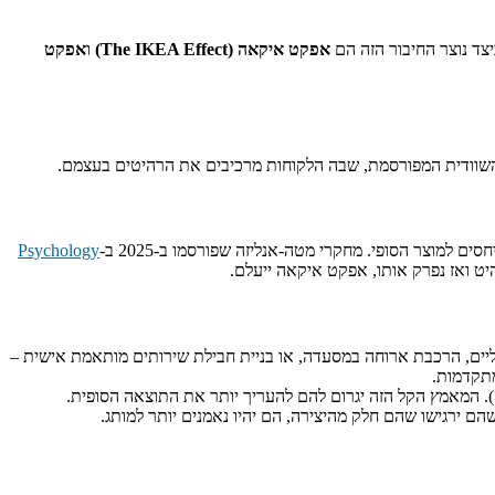
אפקט איקאה (The IKEA Effect)
ו
אפקט
 השוודית המפורסמת, שבה הלקוחות מרכיבים את הרהיטים בעצמם.
מוצר הסופי. מחקרי מטה-אנליזה שפורסמו ב-2025 ב-
Psychology
יט ואז נפרק אותו, אפקט איקאה ייעלם.
ים, הרכבת ארוחה במסעדה, או בניית חבילת שירותים מותאמת אישית –
תקדמות.
). המאמץ הקל הזה יגרום להם להעריך יותר את התוצאה הסופית.
 ירגישו שהם חלק מהיצירה, הם יהיו נאמנים יותר למותג.